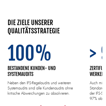
DIE ZIELE UNSERER
QUALITÄTSSTRATEGIE
100%
>
BESTANDENE KUNDEN- UND
ZERTIFIZ
SYSTEMAUDITS
WERKEN
Neben den IFS-Regelaudits und weiteren
Auch mit d
Systemaudits sind alle Kundenaudits ohne
Standardau
kritische Abweichungen zu absolvieren.
der IFS-S
97% abzu