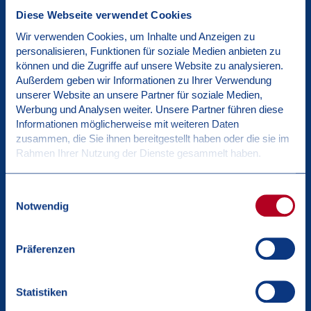
Endprodukts.
Diese Webseite verwendet Cookies
Wir verwenden Cookies, um Inhalte und Anzeigen zu
personalisieren, Funktionen für soziale Medien anbieten zu
können und die Zugriffe auf unsere Website zu analysieren.
Außerdem geben wir Informationen zu Ihrer Verwendung
unserer Website an unsere Partner für soziale Medien,
LIEFERANTENMANAGEMENT
Werbung und Analysen weiter. Unsere Partner führen diese
Wir arbeiten nur mit vertrauenswürdigen Lieferanten
Informationen möglicherweise mit weiteren Daten
zusammen, die unser Engagement für Qualität teilen.
zusammen, die Sie ihnen bereitgestellt haben oder die sie im
Unsere Lieferanten werden strengen Audits und
Rahmen Ihrer Nutzung der Dienste gesammelt haben.
Inspektionen unterzogen.
Einwilligungsauswahl
Notwendig
Präferenzen
EINHALTUNG GESETZLICHER VORSCHRIFTEN
Wir respektieren und befolgen alle lokalen, nationalen
und internationalen Gesetze, Vorschriften und Standards
Statistiken
in Bezug auf die Produktion von Tierfutter und