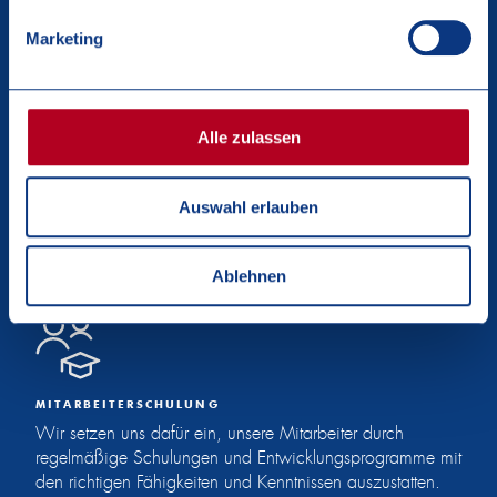
Lebensmitteln.
Marketing
Alle zulassen
PRODUKTINNOVATION UND
-VERBESSERUNG
Wir verpflichten uns zu einer Kultur der Innovation und
Auswahl erlauben
kontinuierlichen Verbesserung, indem wir die neuesten
wissenschaftlichen Erkenntnisse und technologischen
Fortschritte bei unseren Entscheidungen berücksichtigen.
Ablehnen
MITARBEITERSCHULUNG
Wir setzen uns dafür ein, unsere Mitarbeiter durch
regelmäßige Schulungen und Entwicklungsprogramme mit
den richtigen Fähigkeiten und Kenntnissen auszustatten.