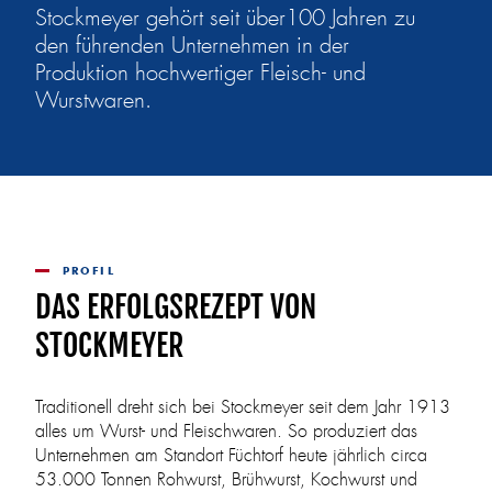
Stockmeyer gehört seit über100 Jahren zu
den führenden Unternehmen in der
Produktion hochwertiger Fleisch- und
Wurstwaren.
PROFIL
DAS ERFOLGSREZEPT VON
STOCKMEYER
Traditionell dreht sich bei Stockmeyer seit dem Jahr 1913
alles um Wurst- und Fleischwaren. So produziert das
Unternehmen am Standort Füchtorf heute jährlich circa
53.000 Tonnen Rohwurst, Brühwurst, Kochwurst und