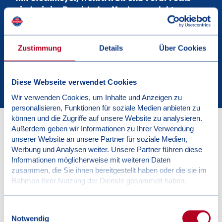
sind wir im Bereich der Markenprodukte
erfolgreich.
Zustimmung
Details
Über Cookies
ZU DEN EIGENMARKEN
Diese Webseite verwendet Cookies
Wir verwenden Cookies, um Inhalte und Anzeigen zu
personalisieren, Funktionen für soziale Medien anbieten zu
können und die Zugriffe auf unsere Website zu analysieren.
Außerdem geben wir Informationen zu Ihrer Verwendung
unserer Website an unsere Partner für soziale Medien,
Werbung und Analysen weiter. Unsere Partner führen diese
HISTORIE
Informationen möglicherweise mit weiteren Daten
UNSERE GESCHICHTE
zusammen, die Sie ihnen bereitgestellt haben oder die sie im
Rahmen Ihrer Nutzung der Dienste gesammelt haben.
Einwilligungsauswahl
Notwendig