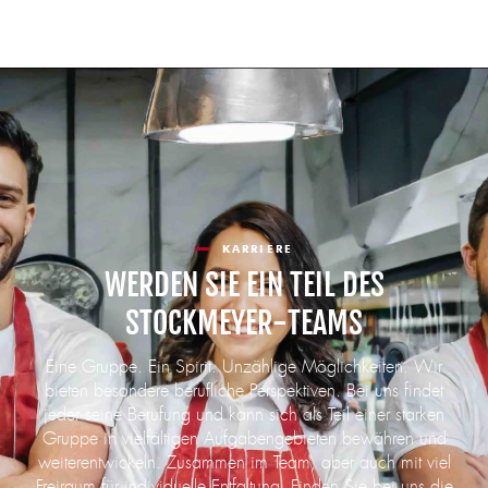
KARRIERE
WERDEN SIE EIN TEIL DES
STOCKMEYER-TEAMS
Eine Gruppe. Ein Spirit. Unzählige Möglichkeiten. Wir
bieten besondere berufliche Perspektiven. Bei uns findet
jeder seine Berufung und kann sich als Teil einer starken
Gruppe in vielfältigen Aufgabengebieten bewähren und
weiterentwickeln. Zusammen im Team, aber auch mit viel
Freiraum für individuelle Entfaltung. Finden Sie bei uns die