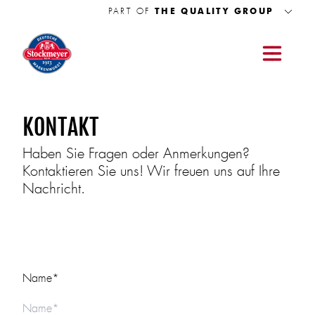
PART OF
THE QUALITY GROUP
ook
Balcerzak
Animonda
HTM
Meat 2000
Bugbell
PRODUKTE
KONTAKT
QUALITÄT
PRODUKTPORTFOLIO
Stockmeyer ist ein etablierter Partner für die Eigenmarken des Handels.
Haben Sie Fragen oder Anmerkungen?
NACHHALTIGKEIT
Kontaktieren Sie uns! Wir freuen uns auf Ihre
MARKEN
Nachricht.
Bei unseren Marken treffen echte Klassiker auf die Geschmackstrends
WERKSVERKAUF
von morgen.
KONTAKT
KARRIERE
Name*